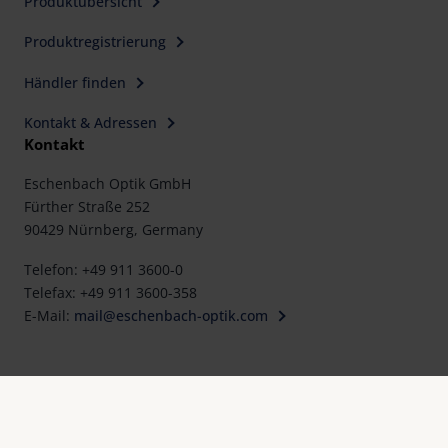
Produktübersicht
Produktregistrierung
Händler finden
Kontakt & Adressen
Kontakt
Eschenbach Optik GmbH
Fürther Straße 252
90429 Nürnberg, Germany
Telefon: +49 911 3600-0
Telefax: +49 911 3600-358
E-Mail:
mail@eschenbach-optik.com
Impressum
FAQ