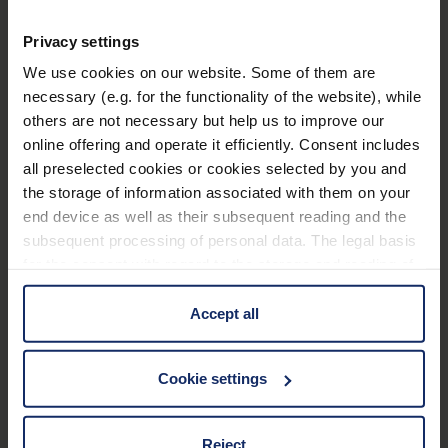
Der Einsatz von Kantenfiltern empfiehlt sich
besonders bei Indikationen wie Retinitis
Mehr erfahren
Privacy settings
Pigmentosa, Makula-Degeneration, Albinismus,
We use cookies on our website. Some of them are
Achromatopsie, Aphakie.
necessary (e.g. for the functionality of the website), while
Technische Daten
Die kontrastverstärkenden Kantenfiltervorhänger
others are not necessary but help us to improve our
online offering and operate it efficiently. Consent includes
werden auf die Korrektionsfassung aufgesteckt
Filter
all preselected cookies or cookies selected by you and
und können bei Bedarf einfach hochgeklappt
the storage of information associated with them on your
werden.
end device as well as their subsequent reading and the
Optische Wirkung: ±0 dpt.
subsequent processing of personal data. The legal basis
Material
for the consent with regard to the storage and reading of
Die Gläser sind verschraubt, nicht vernietet.
information is Art. 25 para. 1 TDDDG and with regard to
56
Für die Kostenübernahme durch die
EU_Konformitaetserklaerung_PPE_clip_ons_de.pdf
the processing of personal data Art. 6 para. 1 lit. a
Accept all
KB
Krankenkassen ist eine augenärztliche
GDPR. We also use cookies from third-party providers.
Verordnung erforderlich.
You can find a list of cookies under "Details". In these
Cookie settings
cases, the consent in these cases the transfer of data to
Lieferung im Softetui.
third countries, in particular to the U.S.A.
Produktübersicht
Reject