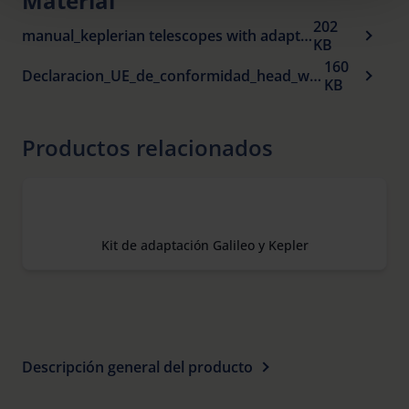
Material
time and deselect cookies at any time (in the Privacy
202
Policy and in the footer of our website).
manual_keplerian telescopes with adapter.pdf
KB
160
Declaracion_UE_de_conformidad_head_worn_visual_aids_es.pdf
Further information on the procedures used and your
KB
rights can be found in our
Privacy Policy
|
Imprint
Productos relacionados
Kit de adaptación Galileo y Kepler
Descripción general del producto