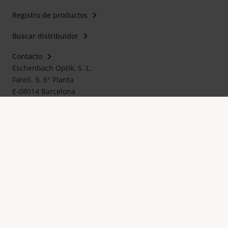
Registro de productos
Buscar distribuidor
Contacto
Eschenbach Optik, S. L.
Farell, 9, 6° Planta
E-08014 Barcelona
Teléfono: 93.423.31.12
E-Mail:
mail@eschenbach-optik.es
Imprimir
FAQ
Declaraciones UE de conformidad y certificados
Protección de datos
Configuración de cookies