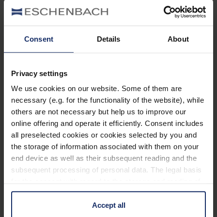
Développement et
au plus
fabrication
Consent
Details
About
haut niveau
Privacy settings
We use cookies on our website. Some of them are
De l’idée initiale au produit fini, Eschenbach Optik
necessary (e.g. for the functionality of the website), while
s’appuie sur des processus de développement et de
others are not necessary but help us to improve our
fabrication modernes et parfaitement coordonnés.
online offering and operate it efficiently. Consent includes
Le développement numérique assisté par logiciel, le
all preselected cookies or cookies selected by you and
the storage of information associated with them on your
prototypage rapide, notamment grâce à l’impression
end device as well as their subsequent reading and the
3D, ainsi que des procédures de test complètes
subsequent processing of personal data. The legal basis
permettent d’optimiser les produits de manière
for the consent with regard to the storage and reading of
ciblée et de les commercialiser rapidement.
information is Art. 25 para. 1 TDDDG and with regard to
the processing of personal data Art. 6 para. 1 lit. a
Accept all
La fabrication repose sur des matériaux haut de
GDPR. We also use cookies from third-party providers.