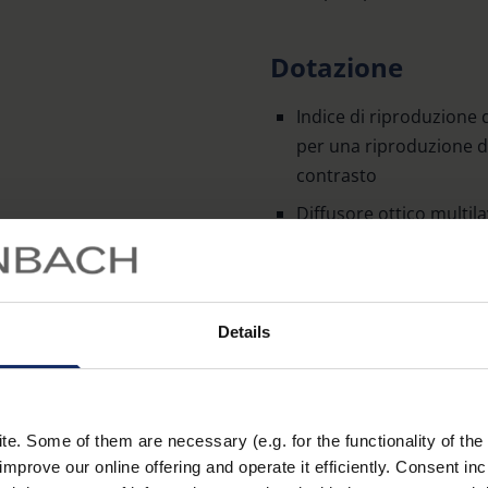
Dotazione
Indice di riproduzione d
per una riproduzione dei
contrasto
Diffusore ottico multi
non abbagliante e senz
Tre temperature di colo
naturale e bianco fred
Details
Per saperne di più
Intensità di illuminazi
selezionabile indipend
regolabile in continuo
. Some of them are necessary (e.g. for the functionality of the 
Luce ambiente aggiunti
improve our online offering and operate it efficiently. Consent in
ambientale piacevole o