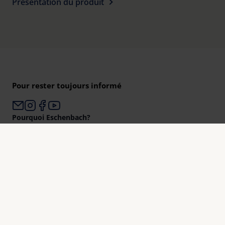
Présentation du produit
Pour rester toujours informé
Pourquoi Eschenbach?
Eschenbach est un leader mondial des aides visuelles.
Eschenbach est un gage d’innovation et de qualité « Made
in Germany ».
Eschenbach est le partenaire des opticiens et le bon choix
pour une meilleure vision.
Mieux voir