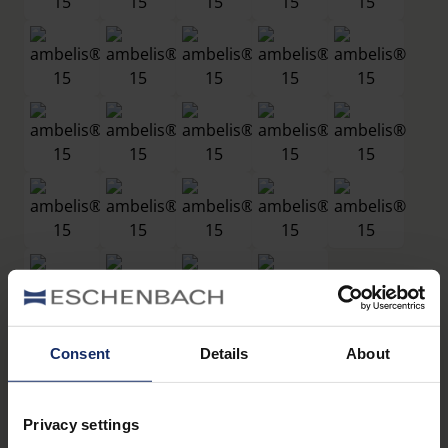
Consent
Details
About
Filtres
®
ambelis
15
Privacy settings