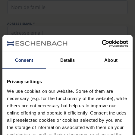
ADRESSE EMAIL *
NUMÉRO DE TÉLÉPHONE
Consent
Details
About
PAYS
Privacy settings
We use cookies on our website. Some of them are
necessary (e.g. for the functionality of the website), while
CONCERNANT *
others are not necessary but help us to improve our
online offering and operate it efficiently. Consent includes
all preselected cookies or cookies selected by you and
VOTRE MESSAGE POUR NOUS *
the storage of information associated with them on your
end device as well as their subsequent reading and the