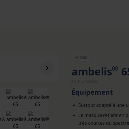
Filtres
®
ambelis
6
Art. Nr. 1663565
Équipement
Surtout adapté à une ut
Le masque retient en par
très courtes du spectr