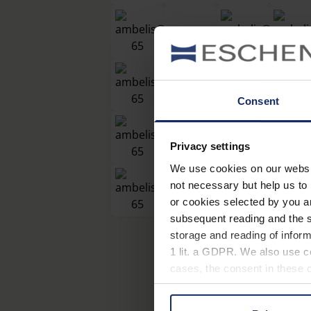
Consent
Privacy settings
We use cookies on our website
not necessary but help us to 
or cookies selected by you a
subsequent reading and the s
storage and reading of inform
1 lit. a GDPR. We also use co
cases, the consent in these ca