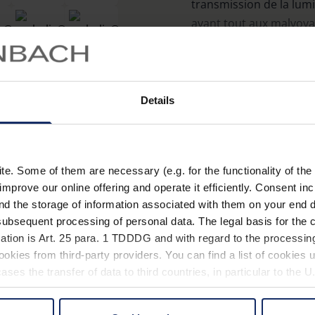
transmission de la lum
avant tout aux malvoya
Le rebord supérieur fo
touche la tête, empêch
s‘infiltrer par le haut. 
En savoir plus
Details
branches larges avec filt
Recommandé dans le c
Caractéristiques
cataracte, la rétinopat
maculaire, l‘albinisme, 
. Some of them are necessary (e.g. for the functionality of the 
improve our online offering and operate it efficiently. Consent in
Protection à 100 % con
nd the storage of information associated with them on your end d
Effet optique : ±0 dpt.
ubsequent processing of personal data. The legal basis for the c
ation is Art. 25 para. 1 TDDDG and with regard to the processing
Extrémités des branc
okies from third-party providers. You can find a list of cookies u
adaptation.
Matéri
ses the transfer of data to third countries, in particular to the 
Deux tailles de monture
De manière générale, 