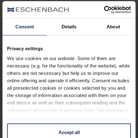
Augen”
Dieser Satz zählt zu den Klassikern der
Consent
Details
About
Kindererziehung – und ist Humbug, wenn man ihn
wörtlich versteht. Was jedoch nach vielen Stunden
vor dem Fernseher tatsächlich eintreten kann, ist ein
Privacy settings
Brennen in den Augen. Das konzentrierte Verfolgen
We use cookies on our website. Some of them are
der Geschehnisse auf dem Bildschirm führt nämlich
necessary (e.g. for the functionality of the website), while
others are not necessary but help us to improve our
dazu, dass Kinder und Erwachsene weniger blinzeln.
online offering and operate it efficiently. Consent includes
Dadurch wird das Auge trocken, da es deutlich
all preselected cookies or cookies selected by you and
weniger mit Tränenflüssigkeit benetzt wird. Das wird
the storage of information associated with them on your
allerdings in erster Linie für die Menschen zum
end device as well as their subsequent reading and the
Problem, die eh schon unter zu trockenen Augen
subsequent processing of personal data. The legal basis
leiden.
for the consent with regard to the storage and reading of
information is Art. 25 para. 1 TDDDG and with regard to
the processing of personal data Art. 6 para. 1 lit. a
Accept all