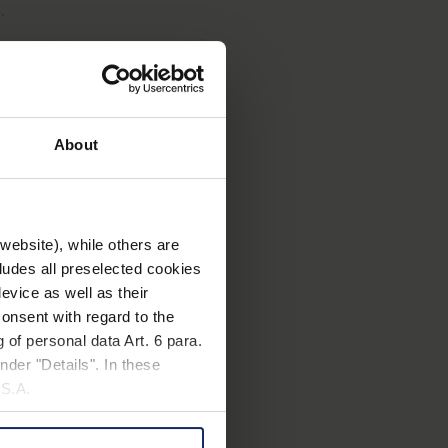
.
licht Betrachtungen ab 1,5 m
ehen dank schwarzer
®
dem club
M außerdem eine gute
About
website), while others are
cludes all preselected cookies
evice as well as their
onsent with regard to the
 of personal data Art. 6 para.
nder "Details". In these
U.S.A.