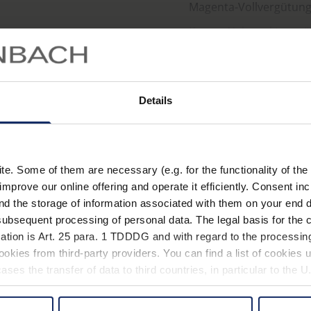
Magenta-Vollvergütung
Kurzer Nahpunkt ermög
Mehr erfahren
Entfernung.
Elegant-dezentes Auss
Gummiarmierung, die 
Details
Griffigkeit verleiht.
. Some of them are necessary (e.g. for the functionality of the 
improve our online offering and operate it efficiently. Consent in
®
club
M 8 x 16
nd the storage of information associated with them on your end d
ubsequent processing of personal data. The legal basis for the c
ation is Art. 25 para. 1 TDDDG and with regard to the processing
okies from third-party providers. You can find a list of cookies u
ses the transfer of data to third countries, in particular to the 