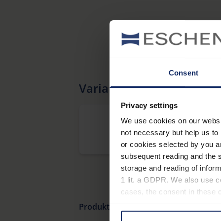
Consent
Varianten
Privacy settings
We use cookies on our website
not necessary but help us to 
®
club
M 6 x 16
or cookies selected by you a
subsequent reading and the s
storage and reading of inform
1 lit. a GDPR. We also use co
cases, the consent in these ca
Produktübersicht