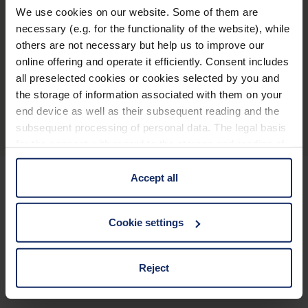
einsetzbar ( keine Konverganzadapter verfügbar)
We use cookies on our website. Some of them are
Art-Nr. 162703, Packungsinhalt: 2 Adapterringe
necessary (e.g. for the functionality of the website), while
others are not necessary but help us to improve our
incl. Klebering, 2 Ersatzkleberinge
online offering and operate it efficiently. Consent includes
all preselected cookies or cookies selected by you and
Produktübersicht
the storage of information associated with them on your
end device as well as their subsequent reading and the
subsequent processing of personal data. The legal basis
for the consent with regard to the storage and reading of
information is Art. 25 para. 1 TDDDG and with regard to
the processing of personal data Art. 6 para. 1 lit. a
Accept all
GDPR. We also use cookies from third-party providers.
Informiert bleiben
You can find a list of cookies under "Details". In these
Cookie settings
cases, the consent in these cases the transfer of data to
third countries, in particular to the U.S.A.
Warum Eschenbach?
Reject
Eschenbach ist ein globaler Marktführer für optische
Sehhilfen.
You can consent to the use of non-essential cookies by