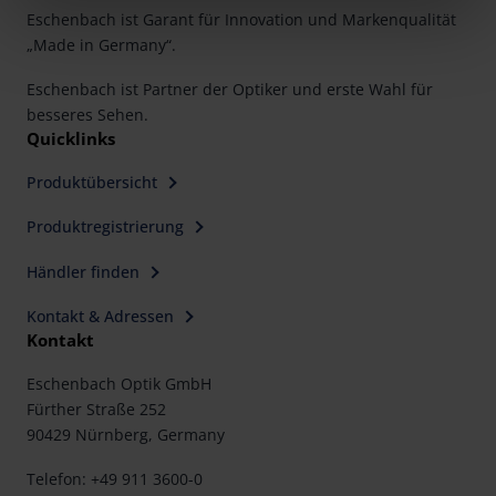
clicking on the "Accept all" button or change your mind by
Eschenbach ist Garant für Innovation und Markenqualität
clicking on "Reject". You can access your settings at any
„Made in Germany“.
time and deselect cookies at any time (in the Privacy
Policy and in the footer of our website).
Eschenbach ist Partner der Optiker und erste Wahl für
besseres Sehen.
Further information on the procedures used and your
Quicklinks
rights can be found in our
Privacy Policy
|
Imprint
Produktübersicht
Produktregistrierung
Händler finden
Kontakt & Adressen
Kontakt
Eschenbach Optik GmbH
Fürther Straße 252
90429 Nürnberg, Germany
Telefon: +49 911 3600-0