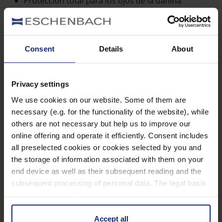
Protección total para los ojos de la dañina
radiación solar y los deslumbramientos
Mejora de la visión de contraste
Buen aspecto que ambelis confiere como gafas
Consent
Details
About
de sol
Percepción mejorada de los colores respecto a
Privacy settings
las gafas con filtros laterales puros
We use cookies on our website. Some of them are
Ideal para largas permanencias al aire libre
necessary (e.g. for the functionality of the website), while
practicando deportes de invierno, en caso de
others are not necessary but help us to improve our
online offering and operate it efficiently. Consent includes
ojos sensibles al deslumbramiento,
all preselected cookies or cookies selected by you and
enfermedades de la retina y tras una operación
the storage of information associated with them on your
de cataratas
end device as well as their subsequent reading and the
subsequent processing of personal data. The legal basis
Equipamiento
for the consent with regard to the storage and reading of
information is Art. 25 para. 1 TDDDG and with regard to
the processing of personal data Art. 6 para. 1 lit. a
Accept all
Visión con contraste mejorado y minimización