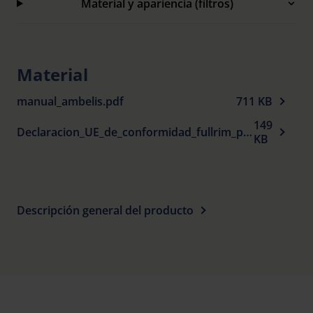
Material y apariencia (filtros)
orientarse lateralmente
Ranuras de ventilación lateral para evitar el
empañamiento entre las patillas y la parte central
Material
Protección UV 100 % y hasta un 99 % de
manual_ambelis.pdf
711 KB
absorción de luz azul
149
Declaracion_UE_de_conformidad_fullrim_plastic_spectacle_frames_sun_protection_es.pdf
KB
Descripción general del producto