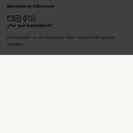
Mantenerse informado
¿Por qué Eschenbach?
Eschenbach es un proveedor líder mundial de ayudas
visuales.
Eschenbach es garantía de innovación y calidad de marca
«Made in Germany».
Eschenbach es el socio de los ópticos y la primera elección
para una mejor visión.
Quicklinks
Resumen de productos
Registro de productos
Buscar distribuidor