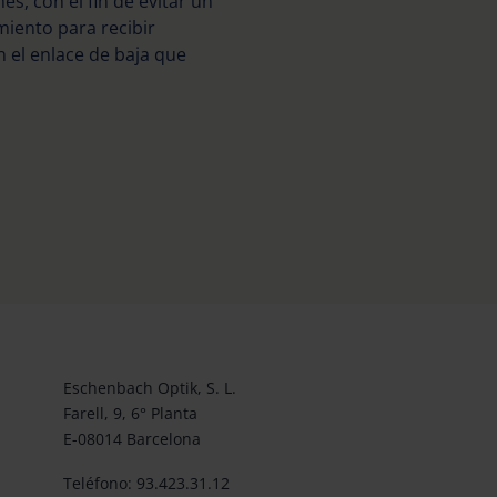
s, con el fin de evitar un
iento para recibir
n el enlace de baja que
Eschenbach Optik, S. L.
Farell, 9, 6° Planta
E-08014 Barcelona
Teléfono: 93.423.31.12