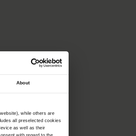
About
website), while others are
cludes all preselected cookies
evice as well as their
onsent with regard to the