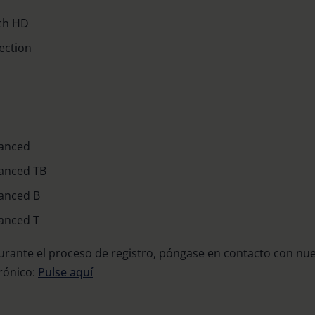
ch HD
ection
vanced
vanced TB
anced B
anced T
urante el proceso de registro, póngase en contacto con nue
trónico:
Pulse aquí