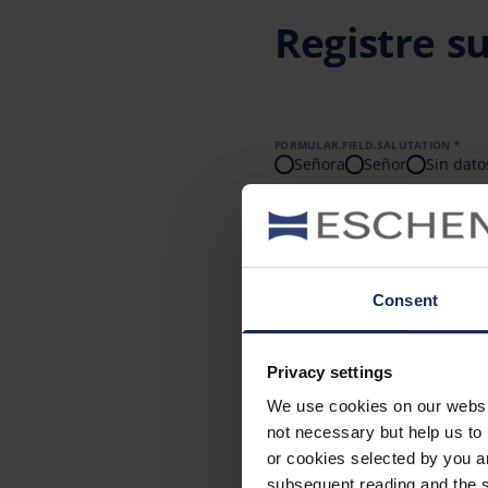
Registre s
FORMULAR.FIELD.SALUTATION *
Señora
Señor
Sin dato
NOMBRE *
Consent
CALLE, NÚMERO *
Privacy settings
PAÍS
We use cookies on our website
not necessary but help us to 
or cookies selected by you a
subsequent reading and the s
DIRECCIÓN DE CORREO ELECTRÓNICO