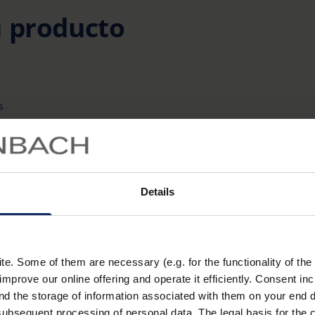
u producto
s
APELLIDO *
Details
CP *
CIUDAD *
. Some of them are necessary (e.g. for the functionality of the 
improve our online offering and operate it efficiently. Consent in
nd the storage of information associated with them on your end d
ubsequent processing of personal data. The legal basis for the c
 *