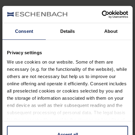
Manuales y vídeos
Consent
Details
About
Aquí encontrará explicaciones paso a paso
fáciles de entender y consejos prácticos sobre
cómo utilizar nuestros productos.
Privacy settings
Registro del producto
We use cookies on our website. Some of them are
necessary (e.g. for the functionality of the website), while
others are not necessary but help us to improve our
online offering and operate it efficiently. Consent includes
Manténgase al día con las actualizaciones de su
all preselected cookies or cookies selected by you and
ayuda visual electrónica.
the storage of information associated with them on your
end device as well as their subsequent reading and the
Asesoramiento oftalmológico y
subsequent processing of personal data. The legal basis
otros servicios de apoyo
for the consent with regard to the storage and reading of
information is Art. 25 para. 1 TDDDG and with regard to
Aquí encontrará centros de atención y servicios
the processing of personal data Art. 6 para. 1 lit. a
Accept all