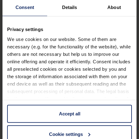
Consent
Details
About
Privacy settings
We use cookies on our website. Some of them are
necessary (e.g. for the functionality of the website), while
others are not necessary but help us to improve our
online offering and operate it efficiently. Consent includes
all preselected cookies or cookies selected by you and
the storage of information associated with them on your
end device as well as their subsequent reading and the
subsequent processing of personal data. The legal basis
for the consent with regard to the storage and reading of
information is Art. 25 para. 1 TDDDG and with regard to
the processing of personal data Art. 6 para. 1 lit. a
Accept all
GDPR. We also use cookies from third-party providers.
You can find a list of cookies under "Details". In these
Cookie settings
cases, the consent in these cases the transfer of data to