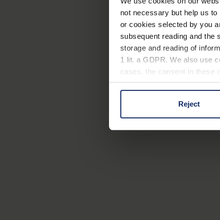
We use cookies on our website
not necessary but help us to 
or cookies selected by you a
subsequent reading and the s
storage and reading of inform
1 lit. a GDPR. We also use co
cases, the consent in these ca
Reject
You can consent to the use of
on "Reject". You can access y
footer of our website).
Further information on the p