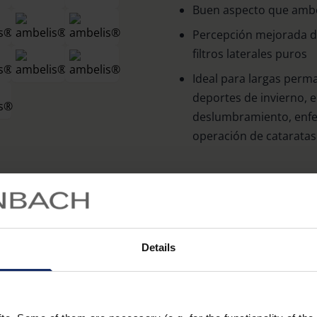
Buen aspecto que ambel
Percepción mejorada de
filtros laterales puros
Ideal para largas perma
deportes de invierno, e
deslumbramiento, enfer
operación de cataratas
Equipamiento
Visión con contraste m
deslumbramiento media
Details
luz de onda corta ricas
Disponible en la varian
am Drive o en la varian