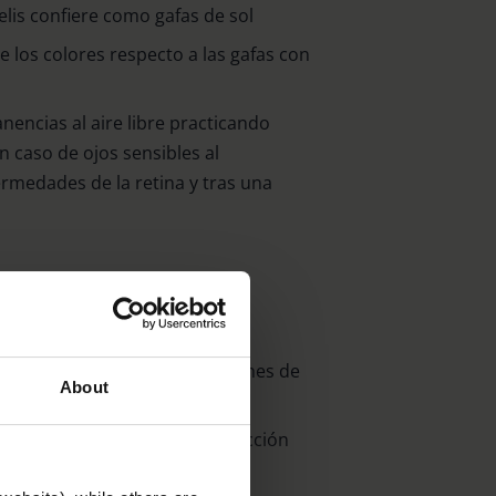
is confiere como gafas de sol
 los colores respecto a las gafas con
nencias al aire libre practicando
n caso de ojos sensibles al
medades de la retina y tras una
ejorado y minimización del
nte el bloqueo de las porciones de
About
 en energía
te de filtro apto para la conducción
te am Classic