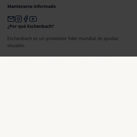
Mantenerse informado
¿Por qué Eschenbach?
Eschenbach es un proveedor líder mundial de ayudas
visuales.
Eschenbach es garantía de innovación y calidad de marca
«Made in Germany».
Eschenbach es el socio de los ópticos y la primera elección
para una mejor visión.
Quicklinks
Resumen de productos
Registro de productos
Buscar distribuidor