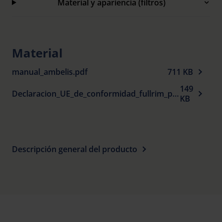
Material y apariencia (filtros)
orientarse lateralmente
Ranuras de ventilación lateral para evitar el
empañamiento entre las patillas y la parte central
Material
Protección UV 100 % y hasta un 99 % de
manual_ambelis.pdf
711 KB
absorción de luz azul
149
Declaracion_UE_de_conformidad_fullrim_plastic_spectacle_frames_sun_protection_es.pdf
KB
Descripción general del producto