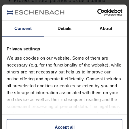
Protección total para los ojos de la dañina
radiación solar y los deslumbramientos
Mejora de la visión de contraste
Buen aspecto que ambelis confiere como gafas
Consent
Details
About
de sol
Percepción mejorada de los colores respecto a
Privacy settings
las gafas con filtros laterales puros
We use cookies on our website. Some of them are
Ideal para largas permanencias al aire libre
necessary (e.g. for the functionality of the website), while
practicando deportes de invierno, en caso de
others are not necessary but help us to improve our
online offering and operate it efficiently. Consent includes
ojos sensibles al deslumbramiento,
all preselected cookies or cookies selected by you and
enfermedades de la retina y tras una operación
the storage of information associated with them on your
de cataratas
end device as well as their subsequent reading and the
subsequent processing of personal data. The legal basis
Equipamiento
for the consent with regard to the storage and reading of
information is Art. 25 para. 1 TDDDG and with regard to
the processing of personal data Art. 6 para. 1 lit. a
Accept all
Visión con contraste mejorado y minimización