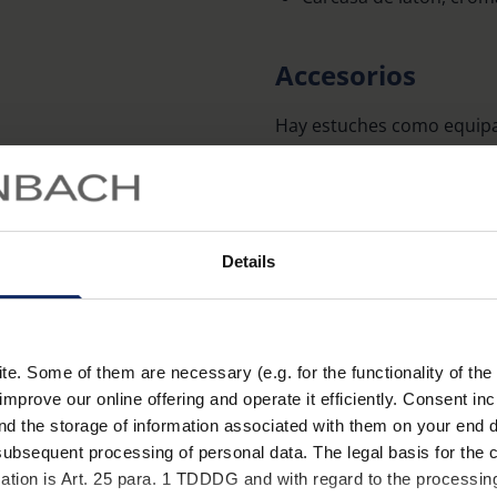
Accesorios
Hay estuches como equipa
de metal y de plástico. Lo
correspondientes estuches
especifican en la tabla:
Details
nº de pedido Cuentahilos
1254/ 1255/ 1271
. Some of them are necessary (e.g. for the functionality of the 
1256/ 1272
improve our online offering and operate it efficiently. Consent in
nd the storage of information associated with them on your end d
1258/ 1259/ 1270
ubsequent processing of personal data. The legal basis for the c
ation is Art. 25 para. 1 TDDDG and with regard to the processing