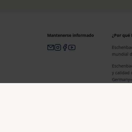
Mantenerse informado
¿Por qué
Eschenbac
mundial d
Eschenbac
y calidad
Germany»
Eschenbach
y la prim
visión.