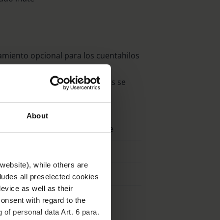
miento opcional para los cuentahilos
s números de artículo de los
 de cuero para los cuentahilos se
About
nº de pedido Estuche
12002
website), while others are
12003
cludes all preselected cookies
evice as well as their
12005
onsent with regard to the
 of personal data Art. 6 para.