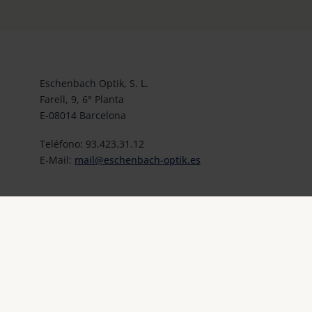
Eschenbach Optik, S. L.
Farell, 9, 6° Planta
E-08014 Barcelona
Teléfono: 93.423.31.12
E-Mail:
mail@eschenbach-optik.es