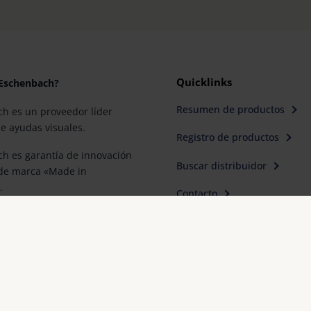
Quicklinks
 Eschenbach?
Resumen de productos
h es un proveedor líder
e ayudas visuales.
Registro de productos
h es garantía de innovación
Buscar distribuidor
 de marca «Made in
.
Contacto
 es el socio de los ópticos
era elección para una mejor