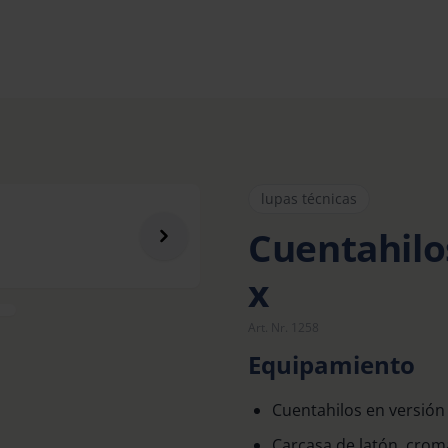
lupas técnicas
Cuentahilos
x
Art. Nr. 1258
Equipamiento
Cuentahilos en versión
Carcasa de latón, cro