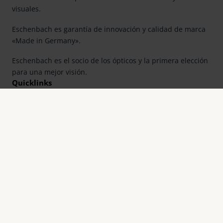
visuales.
Eschenbach es garantía de innovación y calidad de marca
«Made in Germany».
Eschenbach es el socio de los ópticos y la primera elección
para una mejor visión.
Quicklinks
Resumen de productos
Registro de productos
Buscar distribuidor
Contacto
Eschenbach Optik, S. L.
Farell, 9, 6° Planta
E-08014 Barcelona
Teléfono: 93.423.31.12