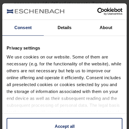
poseen una vida útil prácticamente ilimitada
Equipamiento
Consent
Details
About
Pequeña para ver a lo grande
Lente asférica difractiva
Privacy settings
Iluminación: LED SMD extraplano
We use cookies on our website. Some of them are
necessary (e.g. for the functionality of the website), while
Dimensiones de producto: 86 x 54 x 6 mm
others are not necessary but help us to improve our
Pila de repuesto: nº de pedido 15471, se
online offering and operate it efficiently. Consent includes
all preselected cookies or cookies selected by you and
necesitan 2 unidades
the storage of information associated with them on your
end device as well as their subsequent reading and the
Datos técnicos
subsequent processing of personal data. The legal basis
for the consent with regard to the storage and reading of
information is Art. 25 para. 1 TDDDG and with regard to
Accesorios para lupas
the processing of personal data Art. 6 para. 1 lit. a
Accept all