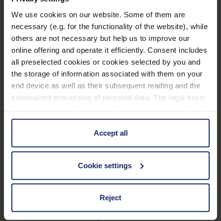
2,5 dpt
We use cookies on our website. Some of them are
2,5 x* /
necessary (e.g. for the functionality of the website), while
16452
binocular
180 mm
5,0 dpt
others are not necessary but help us to improve our
online offering and operate it efficiently. Consent includes
3,0 x* /
all preselected cookies or cookies selected by you and
16453
binocular
130 mm
7,75 dpt
the storage of information associated with them on your
end device as well as their subsequent reading and the
4,0 x* /
subsequent processing of personal data. The legal basis
16454
monocular
55 mm
16,0 dpt
for the consent with regard to the storage and reading of
information is Art. 25 para. 1 TDDDG and with regard to
7,0 x* /
the processing of personal data Art. 6 para. 1 lit. a
Accept all
16457
monocular
32 mm
GDPR. We also use cookies from third-party providers.
28,0 dpt
You can find a list of cookies under "Details". In these
Cookie settings
cases, the consent in these cases the transfer of data to
third countries, in particular to the U.S.A.
Datos técnicos
Reject
Aplicación
You can consent to the use of non-essential cookies by