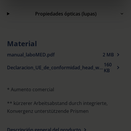
clicking on the "Accept all" button or change your mind by
clicking on "Reject". You can access your settings at any
Propiedades ópticas (lupas)
time and deselect cookies at any time (in the Privacy
Policy and in the footer of our website).
Further information on the procedures used and your
Material
rights can be found in our
Privacy Policy
|
Imprint
manual_laboMED.pdf
2 MB
160
Declaracion_UE_de_conformidad_head_worn_visual_aids_es.pdf
KB
* Aumento comercial
** kürzerer Arbeitsabstand durch integrierte,
Konvergenz unterstützende Prismen
Descripción general del producto