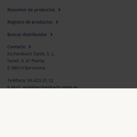
Resumen de productos
Registro de productos
Buscar distribuidor
Contacto
Eschenbach Optik, S. L.
Farell, 9, 6° Planta
E-08014 Barcelona
Teléfono: 93.423.31.12
E-Mail:
mail@eschenbach-optik.es
Imprimir
FAQ
Declaraciones UE de conformidad y certificados