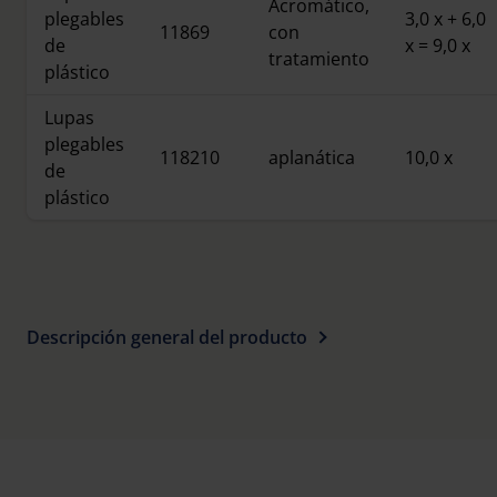
Acromático,
plegables
3,0 x + 6,0
11869
con
de
x = 9,0 x
tratamiento
plástico
Lupas
plegables
118210
aplanática
10,0 x
de
plástico
Descripción general del producto