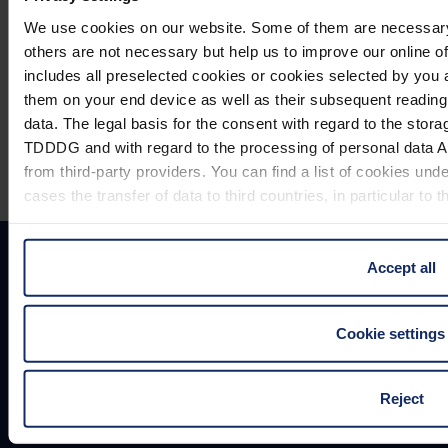
Contacto
We use cookies on our website. Some of them are necessary (e
Eschenbach Optik, S. L.
others are not necessary but help us to improve our online off
Farell, 9, 6° Planta
includes all preselected cookies or cookies selected by you 
E-08014 Barcelona
them on your end device as well as their subsequent readin
Teléfono: 93.423.31.12
data. The legal basis for the consent with regard to the storag
E-Mail:
mail@eschenbach-optik.es
TDDDG and with regard to the processing of personal data Ar
from third-party providers. You can find a list of cookies und
cases the transfer of data to third countries, in particular to
Imprimir
You can consent to the use of non-essential cookies by click
Accept all
FAQ
mind by clicking on "Reject". You can access your settings a
Declaraciones UE de conformidad y certificados
Protección de datos
the Privacy Policy and in the footer of our website).
Cookie settings
Configuración de cookies
Información legal
Further information on the procedures used and your rights 
Contacto
© Eschenbach Optik GmbH 2026
Reject