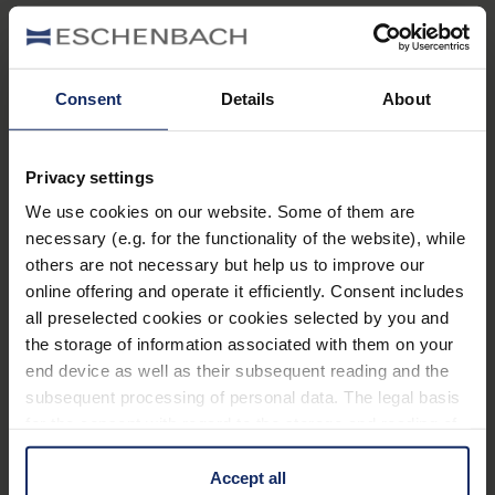
Equipamiento
La nueva generación de lupas con luz
Consent
Details
About
Disponible en temperatura de color blanco cálido
y blanco frío
Privacy settings
Iluminación sin sombras gracias a 2 LED SMD
We use cookies on our website. Some of them are
situados en posición opuesta
necessary (e.g. for the functionality of the website), while
El suministro incluye estuche rígido
others are not necessary but help us to improve our
online offering and operate it efficiently. Consent includes
Desconexión automática de la iluminación LED
Más información
all preselected cookies or cookies selected by you and
tras 30 min
the storage of information associated with them on your
end device as well as their subsequent reading and the
Datos técnicos
subsequent processing of personal data. The legal basis
for the consent with regard to the storage and reading of
information is Art. 25 para. 1 TDDDG and with regard to
Accesorios para lupas
the processing of personal data Art. 6 para. 1 lit. a
Accept all