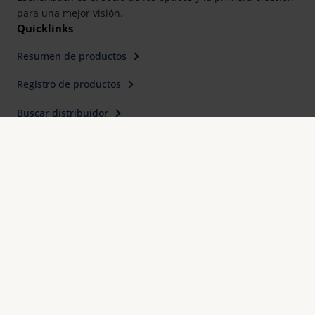
para una mejor visión.
Quicklinks
Resumen de productos
Registro de productos
Buscar distribuidor
Contacto
Eschenbach Optik, S. L.
Farell, 9, 6° Planta
E-08014 Barcelona
Teléfono: 93.423.31.12
E-Mail:
mail@eschenbach-optik.es
Imprimir