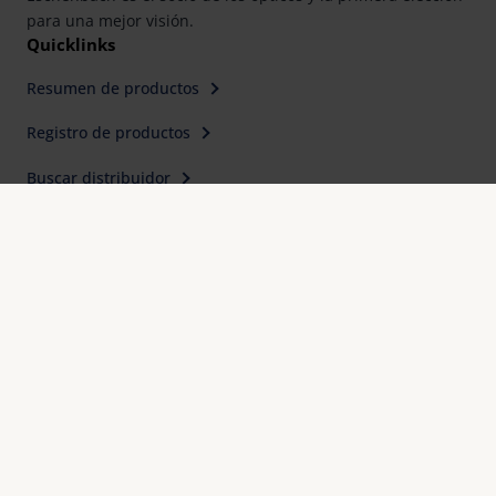
para una mejor visión.
Quicklinks
Resumen de productos
Registro de productos
Buscar distribuidor
Contacto
Eschenbach Optik, S. L.
Farell, 9, 6° Planta
E-08014 Barcelona
Teléfono: 93.423.31.12
E-Mail:
mail@eschenbach-optik.es
Imprimir