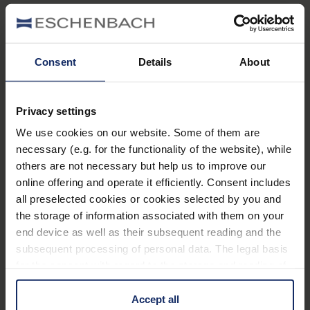
Equipamiento
La nueva generación de lupas con luz
Consent
Details
About
Disponible en temperatura de color blanco cálido
y blanco frío
Privacy settings
Iluminación sin sombras gracias a 2 LED SMD
We use cookies on our website. Some of them are
situados en posición opuesta
necessary (e.g. for the functionality of the website), while
El suministro incluye estuche rígido
others are not necessary but help us to improve our
online offering and operate it efficiently. Consent includes
Desconexión automática de la iluminación LED
Más información
all preselected cookies or cookies selected by you and
tras 30 min
the storage of information associated with them on your
end device as well as their subsequent reading and the
Datos técnicos
subsequent processing of personal data. The legal basis
for the consent with regard to the storage and reading of
information is Art. 25 para. 1 TDDDG and with regard to
Accesorios para lupas
the processing of personal data Art. 6 para. 1 lit. a
Accept all