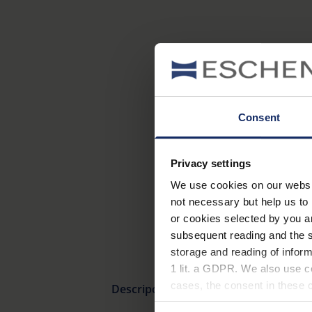
Consent
Privacy settings
We use cookies on our website
not necessary but help us to 
or cookies selected by you a
subsequent reading and the s
storage and reading of inform
1 lit. a GDPR. We also use co
cases, the consent in these ca
Descripción general del producto