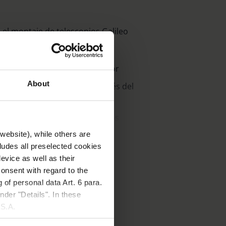
 el montaje de telescopios Galileo
daptador en un cristal portador
About
ara la distancia deseada a través del
lejos, binocular sólo para lejos
contenido del paquete: 2 anillos
website), while others are
cludes all preselected cookies
o adhesivo, 2 anillos adhesivos de
evice as well as their
onsent with regard to the
 of personal data Art. 6 para.
nder "Details". In these
U.S.A.