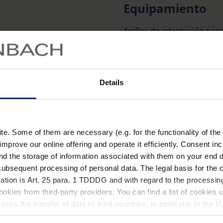
Equipamiento
Anillos de adaptación para
#1621 y #16225
encolado sencillo del a
Details
refracción individual p
cristal soporte
monocular para cerca y 
nº de artículo 162703, 
. Some of them are necessary (e.g. for the functionality of the 
Más información
improve our online offering and operate it efficiently. Consent in
adaptadores incl. anill
nd the storage of information associated with them on your end d
repuesto
ubsequent processing of personal data. The legal basis for the c
ation is Art. 25 para. 1 TDDDG and with regard to the processing
okies from third-party providers. You can find a list of cookies u
ses the transfer of data to third countries, in particular to the 