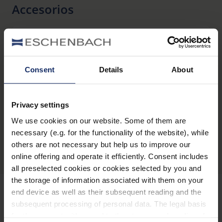
HDMI, cable USB tipo C, tarjeta SD de 8 GB, cargador
Accesorios
universal para usar en cualquier parte del mundo,
paño de microfibra
vario DIGITAL maleta
Consent
Details
About
Privacy settings
We use cookies on our website. Some of them are
Descripción general del producto
necessary (e.g. for the functionality of the website), while
others are not necessary but help us to improve our
online offering and operate it efficiently. Consent includes
all preselected cookies or cookies selected by you and
the storage of information associated with them on your
end device as well as their subsequent reading and the
subsequent processing of personal data. The legal basis
Mantenerse informado
for the consent with regard to the storage and reading of