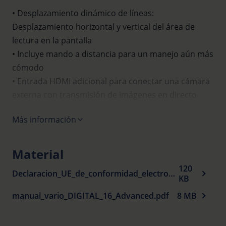
• Desplazamiento dinámico de líneas:
Desplazamiento horizontal y vertical del área de
lectura en la pantalla
• Incluye mando a distancia para un manejo aún más
cómodo
• Entrada HDMI adicional para conectar una cámara
externa con transmisión de imágenes en directo
• También se puede utilizar como espejo gracias a su
Más información
diseño flexible
• Cada modelo incluye batería de iones de litio y/o
mesa XY
Material
• Peso 16“: 6,3 kg (incl. batería: 6,6 kg, incl. mesa XY:
120
Declaracion_UE_de_conformidad_electronic_visual_aids_es.pdf
10 kg)
KB
• Peso 22“: 8,9 kg (incl. batería: 9,2 kg, incl. mesa: 11,9
manual_vario_DIGITAL_16_Advanced.pdf
8 MB
kg)
• Incluido con el suministro: Mando a distancia, cable