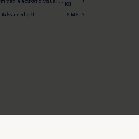
Declaracion_UE_de_conformidad_electronic_visual_aids_es.pdf
KB
_Advanced.pdf
8 MB