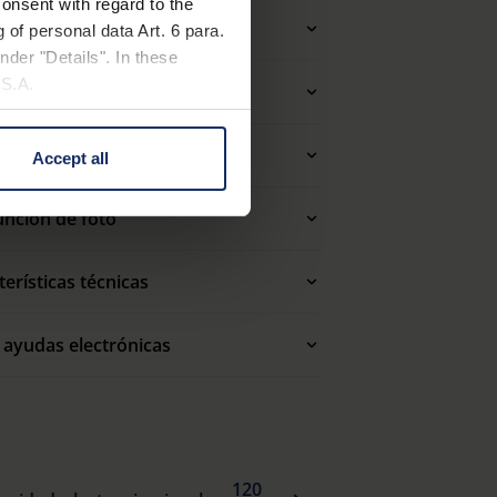
onsent with regard to the
Dimensiones
 of personal data Art. 6 para.
nder "Details". In these
U.S.A.
iones ampliadas
ades varias (lupas)
Accept all
 change your mind by clicking
e Privacy Policy and in the
unción de foto
cy
|
Imprint
terísticas técnicas
 ayudas electrónicas
120