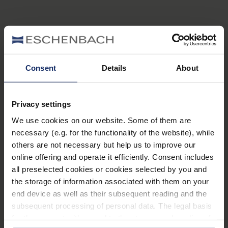
Istruzioni& video
Qui troverai spiegazioni dettagliate e facili da
Consent
Details
About
seguire, oltre a consigli pratici su come utilizzare i
nostri prodotti.
Privacy settings
Registrazione prodotti
We use cookies on our website. Some of them are
necessary (e.g. for the functionality of the website), while
Non perderti gli aggiornamenti di sistema relativi ai
others are not necessary but help us to improve our
tuoi ausili visivi elettronici.
online offering and operate it efficiently. Consent includes
all preselected cookies or cookies selected by you and
Consulenza sulla vista e altri
the storage of information associated with them on your
servizi di assistenza
end device as well as their subsequent reading and the
subsequent processing of personal data. The legal basis
for the consent with regard to the storage and reading of
Qui puoi trovare i punti di riferimento e i servizi di