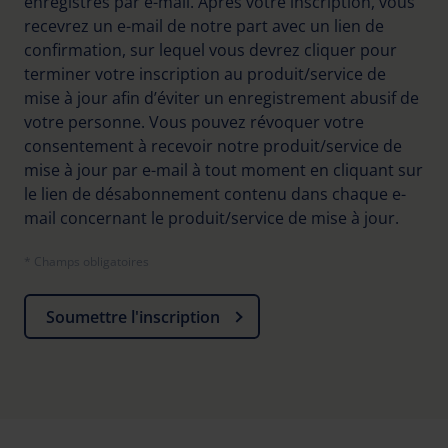
enregistrés par e-mail. Après votre inscription, vous
recevrez un e-mail de notre part avec un lien de
Further information on the procedures used and your
confirmation, sur lequel vous devrez cliquer pour
rights can be found in our
Privacy Policy
|
Imprint
terminer votre inscription au produit/service de
mise à jour afin d’éviter un enregistrement abusif de
votre personne. Vous pouvez révoquer votre
consentement à recevoir notre produit/service de
mise à jour par e-mail à tout moment en cliquant sur
le lien de désabonnement contenu dans chaque e-
mail concernant le produit/service de mise à jour.
* Champs obligatoires
Soumettre l'inscription