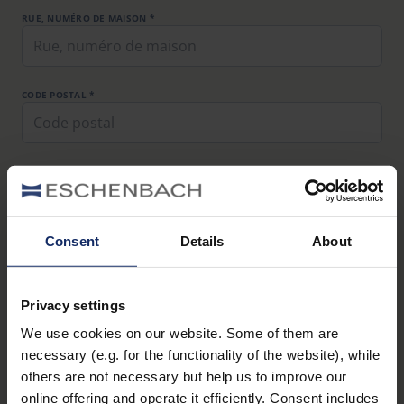
RUE, NUMÉRO DE MAISON *
CODE POSTAL *
EMPLACEMENT *
Consent
Details
About
PAYS
Privacy settings
ADRESSE EMAIL *
We use cookies on our website. Some of them are
necessary (e.g. for the functionality of the website), while
others are not necessary but help us to improve our
online offering and operate it efficiently. Consent includes
NUMÉRO DE SÉRIE (SANS S/N) *