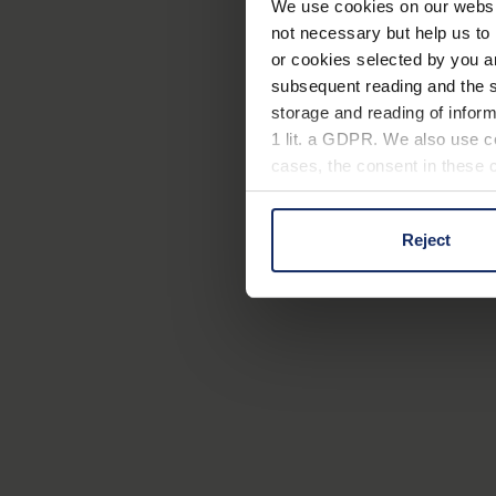
We use cookies on our website
not necessary but help us to 
or cookies selected by you a
subsequent reading and the s
storage and reading of inform
1 lit. a GDPR. We also use co
cases, the consent in these ca
Reject
You can consent to the use of
on "Reject". You can access y
footer of our website).
Further information on the p