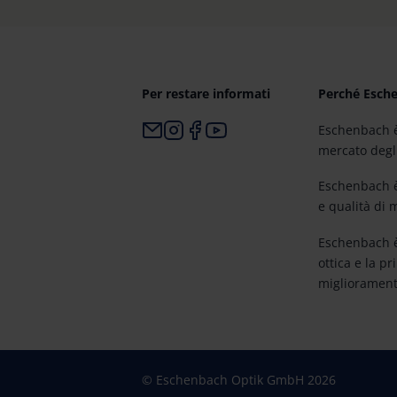
Per restare informati
Perché Esch
Eschenbach è
mercato degli 
Eschenbach è
e qualità di
Eschenbach è
ottica e la pr
miglioramento
© Eschenbach Optik GmbH 2026