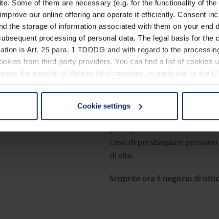
possiamo ancora vedere niti
. Some of them are necessary (e.g. for the functionality of the 
improve our online offering and operate it efficiently. Consent in
nd the storage of information associated with them on your end d
Cosa si può fare co
ubsequent processing of personal data. The legal basis for the c
ation is Art. 25 para. 1 TDDDG and with regard to the processing
okies from third-party providers. You can find a list of cookies u
Poiché la capacità di accom
ses the transfer of data to third countries, in particular to the 
persona a persona, è consigli
periodico degli occhi da parte 
occhiali da lettura possono i
Cookie settings
 non-essential cookies by clicking on the "Accept all" button or
in modo adeguato. Ma anche l
our settings at any time and deselect cookies at any time (in th
parte provviste di illuminazion
caso di presbiopia e possono 
di vita.
rocedures used and your rights can be found in our
Privacy Poli
Scoprite ora il negozio di ottic