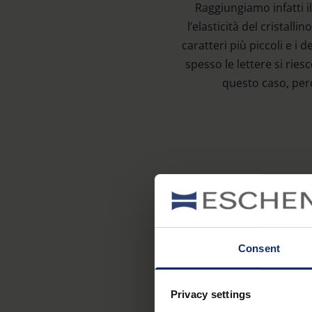
Raggiungiamo infatti i
l’elasticità del cristall
caratteri più piccoli e i
spesso le lettere si ries
questo caso, per
Consent
Privacy settings