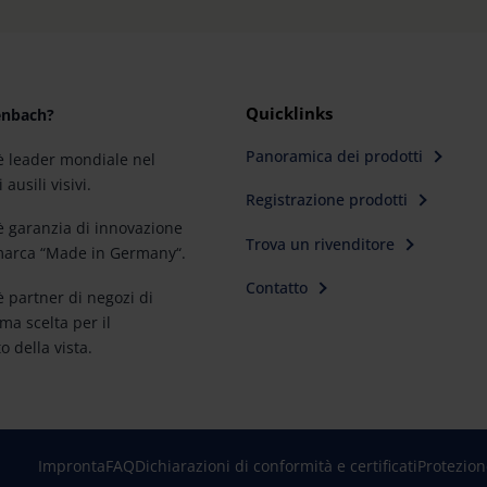
Quicklinks
enbach?
Panoramica dei prodotti
 leader mondiale nel
ausili visivi.
Registrazione prodotti
 garanzia di innovazione
Trova un rivenditore
 marca “Made in Germany“.
Contatto
 partner di negozi di
ima scelta per il
 della vista.
Impronta
FAQ
Dichiarazioni di conformità e certificati
Protezion