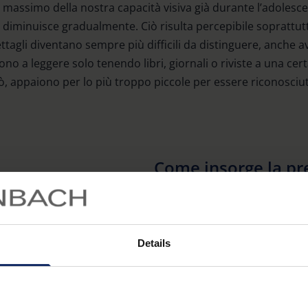
l massimo della nostra capacità visiva già durante l’adoles
ino diminuisce gradualmente. Ciò risulta percepibile soprattutt
 dettagli diventano sempre più difficili da distinguere, anche 
cono a leggere solo tenendo libri, giornali o riviste a una cert
ò, appaiono per lo più troppo piccole per essere riconosc
Come insorge la pr
Un cristallino giovane è molt
deformarsi facilmente. Questo 
gli oggetti vicini sia gli oggett
Details
nitida. Questa capacità è def
meno, allora il cosiddetto pu
lontano, ossia in qualsiasi pun