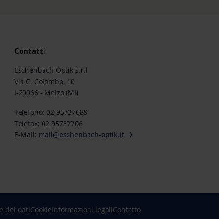
Contatti
Eschenbach Optik s.r.l
Via C. Colombo, 10
I-20066 - Melzo (MI)
Telefono: 02 95737689
Telefax: 02 95737706
E-Mail:
mail@eschenbach-optik.it
e dei dati
Cookie
Informazioni legali
Contatto