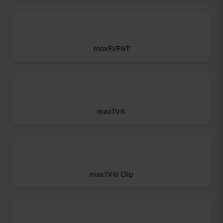
rights can be found in our
Privacy Policy
|
Imprint
maxEVENT
maxTV®
maxTV® Clip