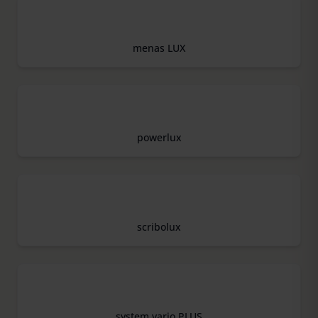
menas LUX
powerlux
scribolux
system vario PLUS