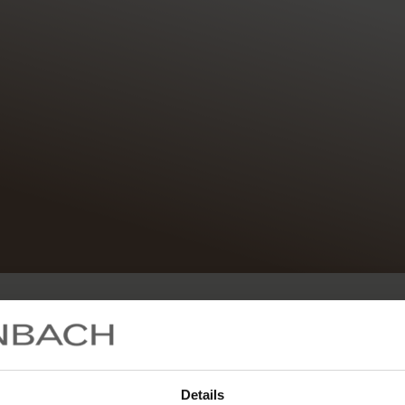
 mondo
Details