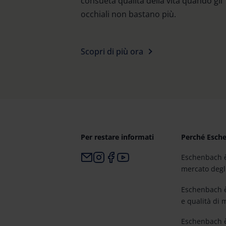
consueta qualità della vita quando gli
occhiali non bastano più.
Scopri di più ora
Per restare informati
Perché Esch
Eschenbach è
mercato degli 
Eschenbach è
e qualità di
Eschenbach è