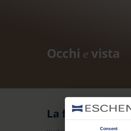
Occhi
vista
e
La finestra sul
Consent