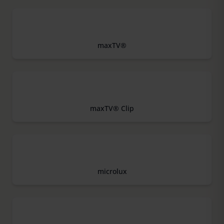
rights can be found in our
Privacy Policy
|
Imprint
maxTV®
maxTV® Clip
microlux