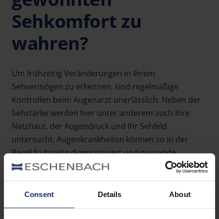
Sehkomfort zu
wahren?
Um frühzeitig Veränderungen in Ihrem
Sehvermögen zu erkennen, sind regelmäßige
Kontrollen beim Augenarzt unerlässlich. Neben der
Sehstärke werden hier unter anderem auch Ihre
Netzhaut, der Augendruck und Ihr Sehfeld
untersucht. Augenkrankheiten können so in der
Regel frühzeitig diagnostiziert und passende
Behandlungsmöglichkeiten eingeleitet werden.
Sind Sehbeeinträchtigungen im Alter oder
Consent
Details
About
Augenkrankheiten bereits fortgeschritten, reicht
eine Brille allein meist nicht mehr aus, um den