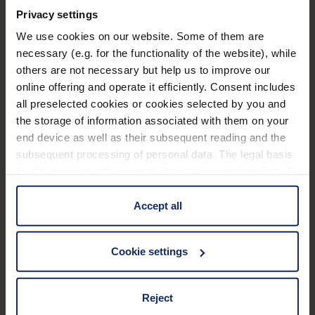
gewohnten Sehkomfort zu wahren. Dann können
Privacy settings
vergrößernde Sehhilfe
n
eine optimale
We use cookies on our website. Some of them are
Unterstützung in vielen verschiedenen Alltags- und
necessary (e.g. for the functionality of the website), while
Anwendungssituationen bieten. Im breiten
Angebot
others are not necessary but help us to improve our
online offering and operate it efficiently. Consent includes
von Eschenbach Optik finden Sie zahlreiche
all preselected cookies or cookies selected by you and
praktische
Sehhilfen
für Ihre individuellen
the storage of information associated with them on your
Sehanforderungen.
end device as well as their subsequent reading and the
subsequent processing of personal data. The legal basis
for the consent with regard to the storage and reading of
Leichte und handliche
information is Art. 25 para. 1 TDDDG and with regard to
the processing of personal data Art. 6 para. 1 lit. a
Accept all
Lupen für unterwegs
GDPR. We also use cookies from third-party providers.
You can find a list of cookies under "Details". In these
Cookie settings
cases, the consent in these cases the transfer of data to
Für unterwegs, etwa zum Lesen des Stadt- oder
third countries, in particular to the U.S.A.
Fahrplans oder zum Entziffern von kleingedruckten
Preisetiketten beim Einkaufen, empfehlen sich vor
Reject