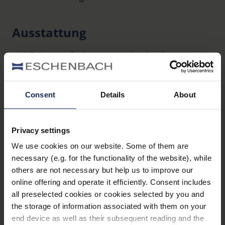
Ausstattung
HD-Kamera für kontraststarke, detailgetreue
Aufnahmen
Hoher Vergrößerungsbereich von 2x bis 22x
Consent
Details
About
(angeschlossen am HD-TV, z. B. 40“,
Vergrößerung 12x bis 125x)
Großer Tiefenschärfebereich für variable
Privacy settings
Nutzungshöhe
We use cookies on our website. Some of them are
necessary (e.g. for the functionality of the website), while
Mehr erfahren
Standfuß mit ergonomischem Neigungswinkel
others are not necessary but help us to improve our
Reflexionsfreies 7“-Display, 16:9
online offering and operate it efficiently. Consent includes
Zubehör
all preselected cookies or cookies selected by you and
Großes Sehfeld von 70 mm
the storage of information associated with them on your
Dynamic Line Scrolling (DLS), Verschieben des
Standfuss für visolux DIGITAL HD zur Erweiterung
end device as well as their subsequent reading and the