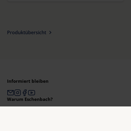
Produktübersicht
Informiert bleiben
Warum Eschenbach?
Eschenbach ist ein globaler Marktführer für optische
Sehhilfen.
Eschenbach ist Garant für Innovation und Markenqualität