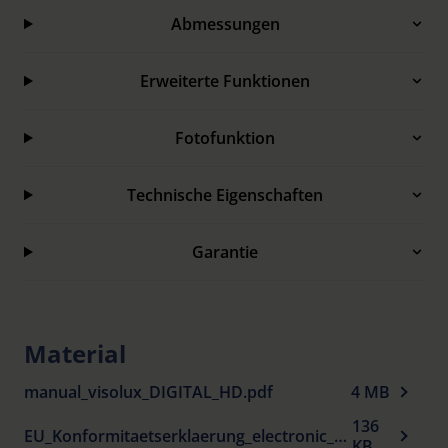
Abmessungen
Erweiterte Funktionen
Fotofunktion
Technische Eigenschaften
Garantie
Material
manual_visolux_DIGITAL_HD.pdf
4 MB
136
EU_Konformitaetserklaerung_electronic_visual_aids_de.pdf
KB