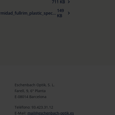
711 KB
149
Declaracion_UE_de_conformidad_fullrim_plastic_spectacle_frames_sun_protection_es.pdf
KB
Eschenbach Optik, S. L.
Farell, 9, 6° Planta
E-08014 Barcelona
Teléfono: 93.423.31.12
E-Mail:
mail@eschenbach-optik.es