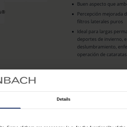
Buen aspecto que ambel
Percepción mejorada de
filtros laterales puros
Ideal para largas perma
deportes de invierno, e
deslumbramiento, enfer
operación de cataratas
Equipamiento
Visión con contraste m
deslumbramiento media
Details
luz de onda corta ricas
Disponible en la varian
am Drive o en la varian