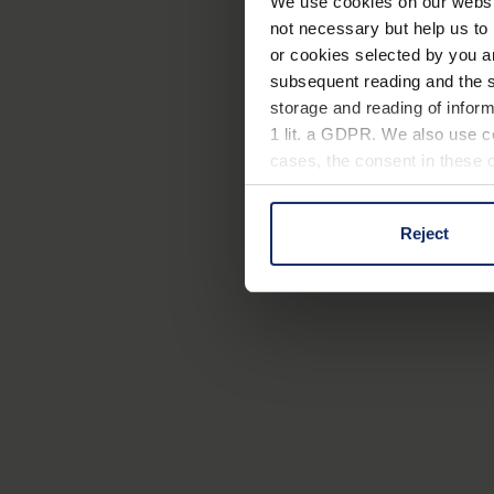
We use cookies on our website
not necessary but help us to 
or cookies selected by you a
subsequent reading and the s
storage and reading of inform
1 lit. a GDPR. We also use co
cases, the consent in these ca
Reject
You can consent to the use of
on "Reject". You can access y
footer of our website).
Further information on the p