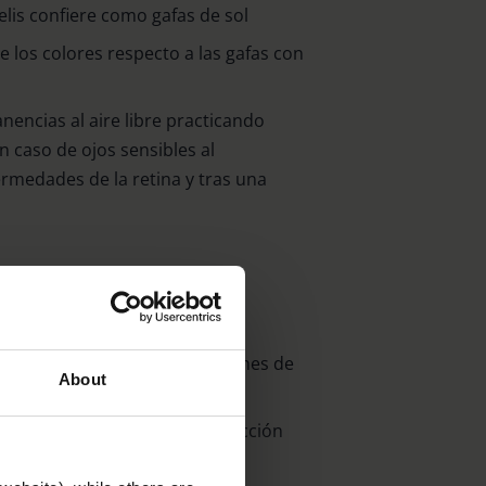
is confiere como gafas de sol
 los colores respecto a las gafas con
nencias al aire libre practicando
n caso de ojos sensibles al
medades de la retina y tras una
ejorado y minimización del
nte el bloqueo de las porciones de
About
 en energía
te de filtro apto para la conducción
te am Classic