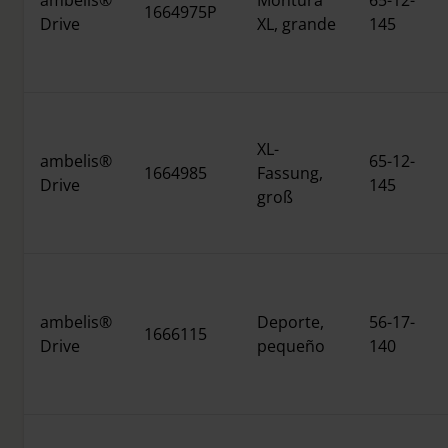
ambelis®
Montura
65-12-
1664975P
Drive
XL, grande
145
XL-
ambelis®
65-12-
1664985
Fassung,
Drive
145
groß
ambelis®
Deporte,
56-17-
1666115
Drive
pequeño
140