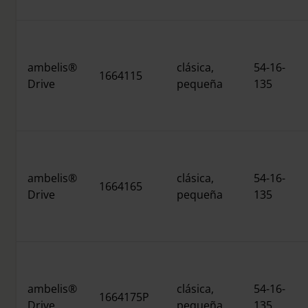
Protección UV 100 % y hasta un 99 % de
absorción de luz azul
ambelis®
clásica,
54-16-
1664115
Drive
pequeña
135
ambelis®
clásica,
54-16-
1664165
Drive
pequeña
135
ambelis®
clásica,
54-16-
1664175P
Drive
pequeña
135