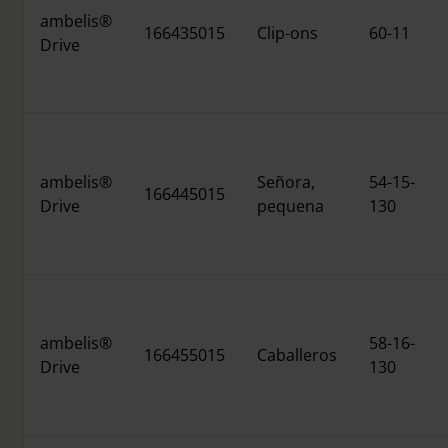
ambelis®
166435015
Clip-ons
60-11
Drive
ambelis®
Señora,
54-15-
166445015
Drive
pequena
130
ambelis®
58-16-
166455015
Caballeros
Drive
130