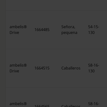
ambelis®
Señora,
54-15-
1664485
Drive
pequena
130
ambelis®
58-16-
1664515
Caballeros
Drive
130
ambelis®
58-16-
1664565
Caballeros