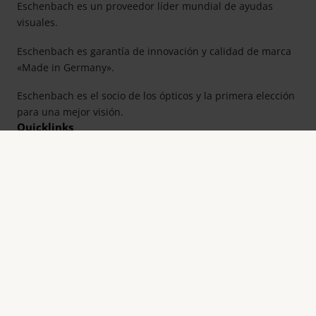
Eschenbach es un proveedor líder mundial de ayudas
visuales.
Eschenbach es garantía de innovación y calidad de marca
«Made in Germany».
Eschenbach es el socio de los ópticos y la primera elección
para una mejor visión.
Quicklinks
Resumen de productos
Registro de productos
Buscar distribuidor
Contacto
Eschenbach Optik, S. L.
Farell, 9, 6° Planta
E-08014 Barcelona