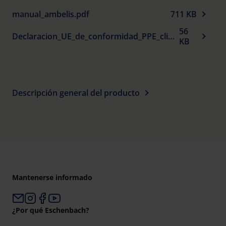
empañamiento entre las patillas y la parte central
manual_ambelis.pdf
711 KB
Protección UV 100 % y hasta un 99 % de
56
Declaracion_UE_de_conformidad_PPE_clip_ons_es.pdf
KB
absorción de luz azul
Descripción general del producto
Mantenerse informado
¿Por qué Eschenbach?