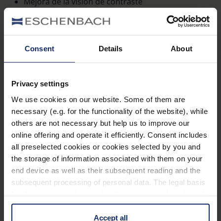
Mejora de la visión de contraste
Buen aspecto que ambelis confiere como gafas
de sol
Percepción mejorada de los colores respecto a
Consent
Details
About
las gafas con filtros laterales puros
Ideal para largas permanencias al aire libre
Privacy settings
practicando deportes de invierno, en caso de
We use cookies on our website. Some of them are
ojos sensibles al deslumbramiento,
necessary (e.g. for the functionality of the website), while
enfermedades de la retina y tras una operación
others are not necessary but help us to improve our
de cataratas
online offering and operate it efficiently. Consent includes
all preselected cookies or cookies selected by you and
the storage of information associated with them on your
Equipamiento
end device as well as their subsequent reading and the
subsequent processing of personal data. The legal basis
Visión con contraste mejorado y minimización
for the consent with regard to the storage and reading of
del deslumbramiento mediante el bloqueo de las
information is Art. 25 para. 1 TDDDG and with regard to
porciones de luz de onda corta ricas en energía
the processing of personal data Art. 6 para. 1 lit. a
Accept all