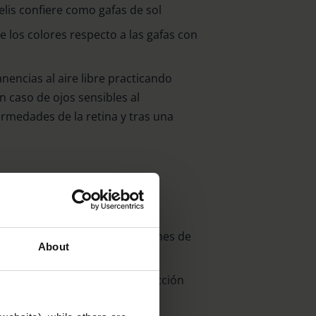
is confiere como gafas de sol
 los colores respecto a las gafas con
nencias al aire libre practicando
n caso de ojos sensibles al
medades de la retina y tras una
ejorado y minimización del
nte el bloqueo de las porciones de
About
 en energía
te de filtro apto para la conducción
te am Classic