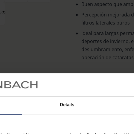
Buen aspecto que ambel
Percepción mejorada de
filtros laterales puros
Ideal para largas perma
deportes de invierno, e
deslumbramiento, enfer
operación de cataratas
Equipamiento
Visión con contraste m
deslumbramiento media
Details
luz de onda corta ricas
Disponible en la varian
am Drive o en la varian