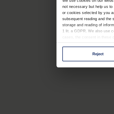
We use cookies on our website
not necessary but help us to 
or cookies selected by you a
subsequent reading and the s
storage and reading of inform
1 lit. a GDPR. We also use co
cases, the consent in these ca
Reject
You can consent to the use of
on "Reject". You can access y
footer of our website).
Further information on the p