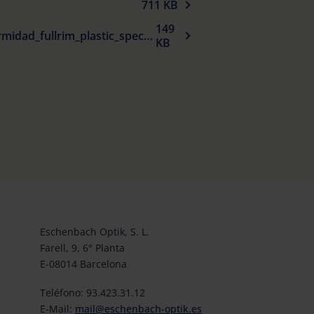
711 KB
149
Declaracion_UE_de_conformidad_fullrim_plastic_spectacle_frames_sun_protection_es.pdf
KB
Eschenbach Optik, S. L.
Farell, 9, 6° Planta
E-08014 Barcelona
Teléfono: 93.423.31.12
E-Mail:
mail@eschenbach-optik.es