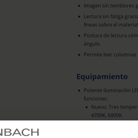
Imagen sin temblores gr
Lectura sin fatiga graci
líneas sobre el material
Postura de lectura cóm
ángulo.
Permite leer columnas 
Equipamiento
Potente iluminación L
funciones:
Nuevo: Tres tempera
4700K, 6000K.
Nuevo: Iluminancia s
75%, 100%.