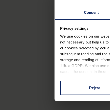
Consent
Privacy settings
We use cookies on our website
not necessary but help us to 
or cookies selected by you a
subsequent reading and the s
storage and reading of inform
1 lit. a GDPR. We also use co
cases, the consent in these ca
Reject
You can consent to the use of
on "Reject". You can access y
footer of our website).