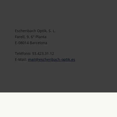
Eschenbach Optik, S. L.
Farell, 9, 6° Planta
E-08014 Barcelona
Teléfono: 93.423.31.12
E-Mail:
mail@eschenbach-optik.es