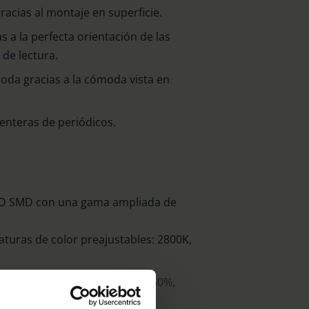
acias al montaje en superficie.
as a la perfecta orientación de las
 de lectura.
oda gracias a la cómoda vista en
enteras de periódicos.
ED SMD con una gama ampliada de
turas de color preajustables: 2800K,
eleccionable en tres niveles: 50%,