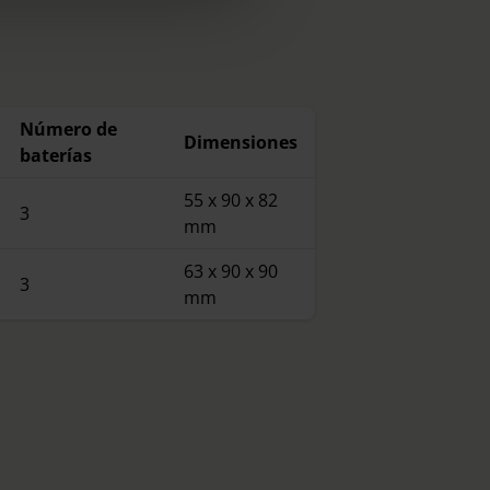
cy
|
Imprint
Número de
Dimensiones
baterías
55 x 90 x 82
3
mm
63 x 90 x 90
3
mm