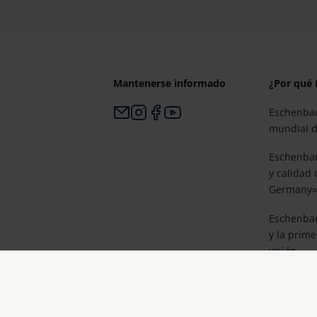
Mantenerse informado
¿Por qué
Eschenbac
mundial d
Eschenbac
y calidad
Germany»
Eschenbach
y la prim
visión.