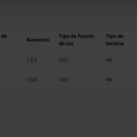
rocedures used and your rights can be found in our
Privacy Poli
 de
Tipo de fuente
Tipo de
Aumento
de luz
batería
1:2,2
LED
AA
1:3,6
LED
AA