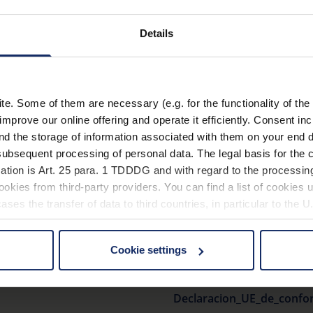
Fácil encendido y apag
Details
Más información
Apagado automático de 
Alto brillo de imagen.
Datos técnicos
Enfoque más fácil de la
. Some of them are necessary (e.g. for the functionality of the 
posición de la imagen 
improve our online offering and operate it efficiently. Consent in
Acce
Bolsa de microfibra inc
nd the storage of information associated with them on your end d
bolsa también sirve para
ubsequent processing of personal data. The legal basis for the c
Ilum
ation is Art. 25 para. 1 TDDDG and with regard to the processing
okies from third-party providers. You can find a list of cookies u
ses the transfer of data to third countries, in particular to the 
Material
Cookie settings
 non-essential cookies by clicking on the "Accept all" button or
manual_makrolux_BA00039
our settings at any time and deselect cookies at any time (in th