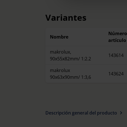
Further information on the p
Variantes
Número
Nombre
artículo
makrolux,
143614
90x55x82mm/ 1:2.2
makrolux
143624
90x63x90mm/ 1:3,6
Descripción general del producto