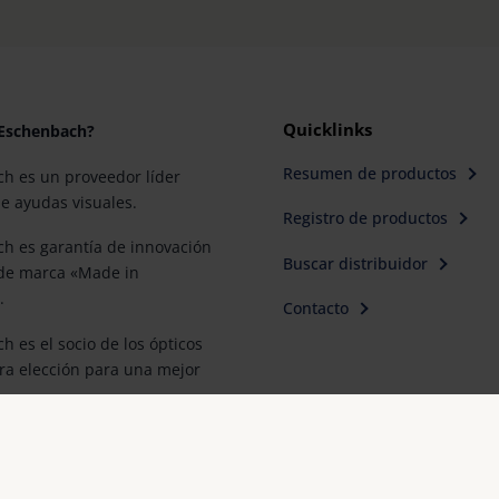
Quicklinks
 Eschenbach?
Resumen de productos
h es un proveedor líder
e ayudas visuales.
Registro de productos
h es garantía de innovación
Buscar distribuidor
 de marca «Made in
.
Contacto
 es el socio de los ópticos
era elección para una mejor