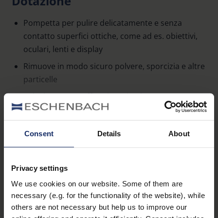
Dotazione
Pompetta per pulire delicatamente e senza
contatto superfici ottiche, come ad es. obiettivi,
oculari, lenti e display
Rimuove in modo sicuro polvere, sporcizia e altre
particelle
Valvola per un soffiaggio ottimale
Facile utilizzo grazie al design ergonomico
Per saperne di più
Fornitura in pacco da 6
Consent
Details
About
Privacy settings
We use cookies on our website. Some of them are
Panoramica dei prodotti
necessary (e.g. for the functionality of the website), while
others are not necessary but help us to improve our