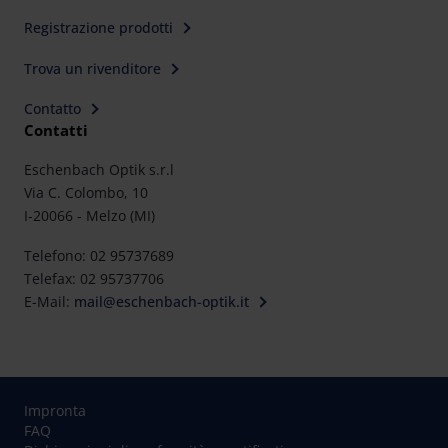
Registrazione prodotti
Further information on the procedures used and your
rights can be found in our
Privacy Policy
|
Imprint
Trova un rivenditore
Contatto
Contatti
Eschenbach Optik s.r.l
Via C. Colombo, 10
I-20066 - Melzo (MI)
Telefono: 02 95737689
Telefax: 02 95737706
E-Mail:
mail@eschenbach-optik.it
Impronta
FAQ