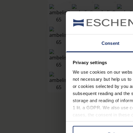
Consent
Privacy settings
We use cookies on our website
not necessary but help us to 
or cookies selected by you a
subsequent reading and the s
storage and reading of inform
1 lit. a GDPR. We also use co
cases, the consent in these ca