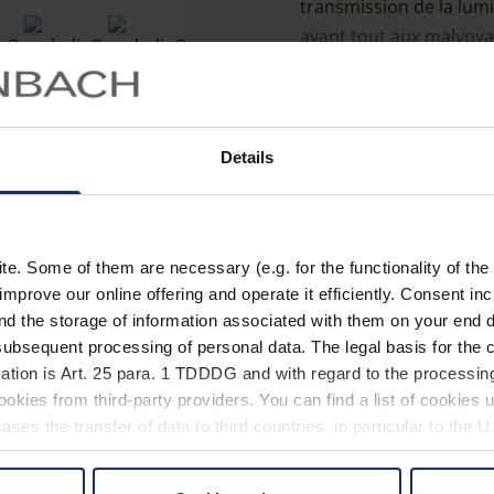
transmission de la lum
avant tout aux malvoya
Le rebord supérieur fo
touche la tête, empêch
s‘infiltrer par le haut. 
En savoir plus
Details
branches larges avec filt
Recommandé dans le c
Caractéristiques
cataracte, la rétinopat
maculaire, l‘albinisme, 
. Some of them are necessary (e.g. for the functionality of the 
improve our online offering and operate it efficiently. Consent in
Protection à 100 % con
nd the storage of information associated with them on your end d
Effet optique : ±0 dpt.
ubsequent processing of personal data. The legal basis for the c
ation is Art. 25 para. 1 TDDDG and with regard to the processing
Extrémités des branc
okies from third-party providers. You can find a list of cookies u
adaptation.
Matéri
ses the transfer of data to third countries, in particular to the 
Deux tailles de monture
De manière générale, 