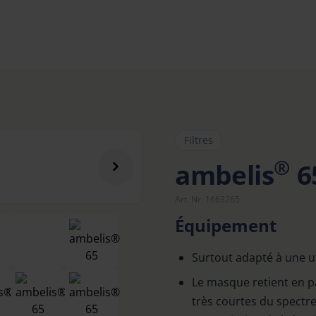
Filtres
®
ambelis
6
Art. Nr. 1663265
Équipement
Surtout adapté à une ut
Le masque retient en par
très courtes du spectr