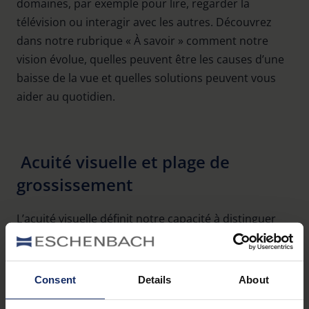
domaines, par exemple pour lire, regarder la
télévision ou interagir avec les autres. Découvrez
dans notre rubrique « À savoir » comment notre
vision évolue, quelles peuvent être les causes d’une
baisse de la vue et quelles solutions peuvent vous
aider au quotidien.
Acuité visuelle et plage de
grossissement
L’acuité visuelle définit notre capacité à distinguer
les détails au quotidien. Découvrez le lien entre
l’acuité visuelle et le besoin de grossissement, les
facteurs d’influence et ce que vous pouvez faire si
Consent
Details
About
celle-ci diminue.