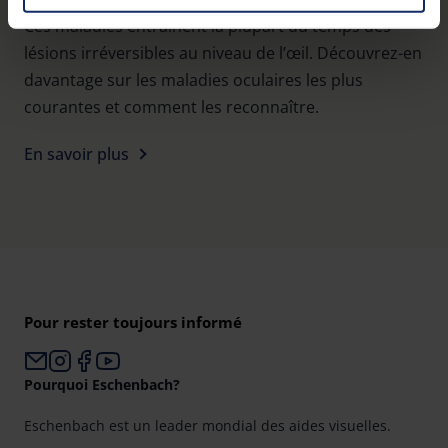
You can consent to the use of non-essential cookies by
Ces maladies entraînent la plupart du temps des
clicking on the "Accept all" button or change your mind by
lésions irréversibles au niveau de l’œil. Découvrez-en
clicking on "Reject". You can access your settings at any
davantage sur les maladies oculaires les plus
time and deselect cookies at any time (in the Privacy
courantes et comment les reconnaître.
Policy and in the footer of our website).
En savoir plus
Further information on the procedures used and your
rights can be found in our
Privacy Policy
|
Imprint
Pour rester toujours informé
Pourquoi Eschenbach?
Eschenbach est un leader mondial des aides visuelles.