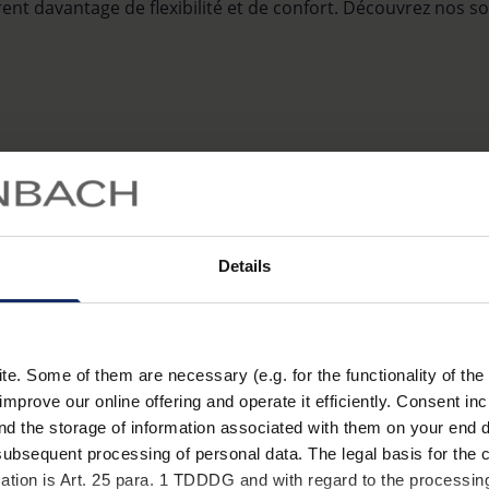
ffrent davantage de flexibilité et de confort. Découvrez nos s
Vers le produit
Details
, le spéc
mes Eschenbach
isuelles grossissantes
. Some of them are necessary (e.g. for the functionality of the 
service
improve our online offering and operate it efficiently. Consent in
nd the storage of information associated with them on your end d
ubsequent processing of personal data. The legal basis for the c
ation is Art. 25 para. 1 TDDDG and with regard to the processing