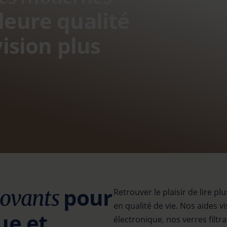
leure qualité
vision plus
pour
novants
Retrouver le plaisir de lire pl
en qualité de vie. Nos aides 
ue et
électronique, nos verres filt