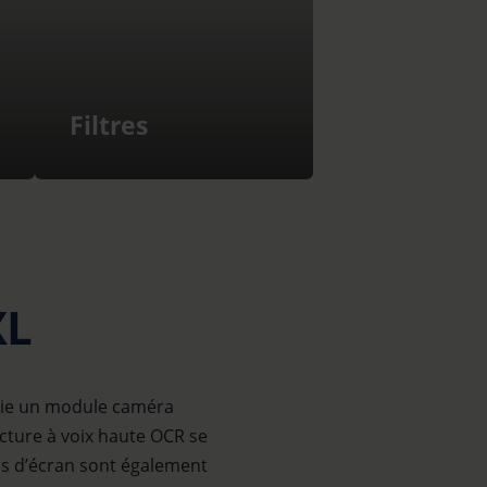
Filtres
L
ocie un module caméra
ecture à voix haute OCR se
ions d’écran sont également