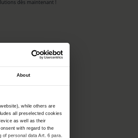
olutions dès maintenant !
About
ialiste des
 à votre
website), while others are
cludes all preselected cookies
evice as well as their
onsent with regard to the
 of personal data Art. 6 para.