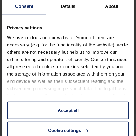
des dommages irréversibles à l'œil. Des aides
Consent
Details
About
visuelles spéciales peuvent être une aide importante
pour maîtriser les défis quotidiens.
Privacy settings
Découvrez-en davantage sur les différentes
We use cookies on our website. Some of them are
maladies oculaires et comment les reconnaître
necessary (e.g. for the functionality of the website), while
grâce à notre diaporama. Vous y verrez comment la
others are not necessary but help us to improve our
vision évolue au fur et à mesure que la maladie
online offering and operate it efficiently. Consent includes
progresse.
all preselected cookies or cookies selected by you and
the storage of information associated with them on your
end device as well as their subsequent reading and the
Opticiens spécialisés
subsequent processing of personal data. The legal basis
for the consent with regard to the storage and reading of
information is Art. 25 para. 1 TDDDG and with regard to
the processing of personal data Art. 6 para. 1 lit. a
Accept all
GDPR. We also use cookies from third-party providers.
You can find a list of cookies under "Details". In these
Cookie settings
cases, the consent in these cases the transfer of data to
Pour rester toujours informé