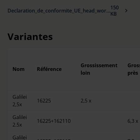
150
Declaration_de_conformite_UE_head_worn_visual_aids_fr.pdf
KB
Variantes
Grossissement
Gros
Nom
Référence
loin
près
Galilei
16225
2,5 x
2,5x
Galilei
16225+162110
6,3 x
2.5x
Galilei