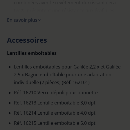
combinées avec le revêtement durcissant cera-
tec®, présentent une résistance aux éraflures
comparable à celle du verre.
En savoir plus
Angle de vision de 13°.
Accessoires
Traitement antireflet de haute qualité pour les
lentilles de l‘objectif et de l‘oculaire.
Lentilles emboîtables
Les systèmes Galilée 2,0 GF, Galilée 2,2 x et Galilée
2,5 x s‘utilisent montés dans des supports de
Lentilles emboîtables pour Galilée 2,2 x et Galilée
système.
2,5 x Bague emboîtable pour une adaptation
Vous disposez pour ces systèmes des coffrets
individuelle (2 pièces) (Réf. 162101)
d‘adaptation 1632 et 16321.
Réf. 16210 Verre dépoli pour bonnette
Réf. 16213 Lentille emboîtable 3,0 dpt
Réf. 16214 Lentille emboîtable 4,0 dpt
Réf. 16215 Lentille emboîtable 5,0 dpt