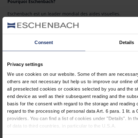
Pourquoi Eschenbach?
Eschenbach est un leader mondial des aides visuelles.
Eschenbach est un gage d’innovation et de qualité « Made
in Germany ».
Consent
Details
Eschenbach est le partenaire des opticiens et le bon choix
pour une meilleure vision.
Mieux voir
Privacy settings
Aperçu des produits
We use cookies on our website. Some of them are necessary (e
others are not necessary but help us to improve our online off
Enregistrement
all preselected cookies or cookies selected by you and the s
end device as well as their subsequent reading and the subs
Trouver un distributeur
basis for the consent with regard to the storage and reading 
Contact
regard to the processing of personal data Art. 6 para. 1 lit.
Contact
providers. You can find a list of cookies under "Details". In 
of data to third countries, in particular to the U.S.A.
Eschenbach Optik S.a.r.l.
64 rue Claude Chappe