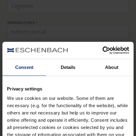
INDIRIZZO E-MAIL *
NUMERO DI TELEFONO
Consent
Details
About
PAESE
Privacy settings
We use cookies on our website. Some of them are
OGGETTO *
necessary (e.g. for the functionality of the website), while
others are not necessary but help us to improve our
online offering and operate it efficiently. Consent includes
TU MENSAJE PARA NUS *
all preselected cookies or cookies selected by you and
the storage of information associated with them on your