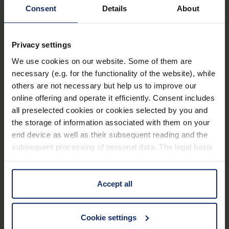
Consent
Details
About
Filtres
Privacy settings
®
acunis
50 - Clip-on
We use cookies on our website. Some of them are
necessary (e.g. for the functionality of the website), while
Art. Nr. 16156150
others are not necessary but help us to improve our
Avantages pour le client
online offering and operate it efficiently. Consent includes
all preselected cookies or cookies selected by you and
Verres de confort pour la sensibilité à la lumière
the storage of information associated with them on your
liée à la migraine
end device as well as their subsequent reading and the
subsequent processing of personal data. The legal basis
La migraine s’accompagne fréquemment d’une
for the consent with regard to the storage and reading of
sensibilité accrue à la lumière
information is Art. 25 para. 1 TDDDG and with regard to
Les verres acunis filtrent la composante de la
the processing of personal data Art. 6 para. 1 lit. a
Accept all
GDPR. We also use cookies from third-party providers.
lumière qui est perçue comme désagréable
You can find a list of cookies under "Details". In these
Cookie settings
cases, the consent in these cases the transfer of data to