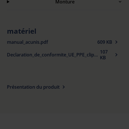
Monture
matériel
manual_acunis.pdf
609 KB
107
Declaration_de_conformite_UE_PPE_clip_ons_fr.pdf
KB
Présentation du produit