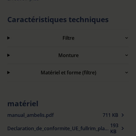
Further information on the procedures used and your
rights can be found in our
Privacy Policy
|
Imprint
Caractéristiques techniques
Filtre
Monture
Matériel et forme (filtre)
matériel
manual_ambelis.pdf
711 KB
193
Declaration_de_conformite_UE_fullrim_plastic_spectacle_frames_sun_protection_fr.pdf
KB