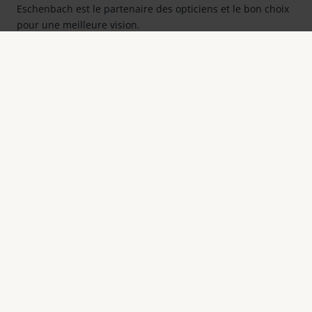
Eschenbach est le partenaire des opticiens et le bon choix
pour une meilleure vision.
Mieux voir
Aperçu des produits
Enregistrement
Trouver un distributeur
Contact
Contact
Eschenbach Optik S.a.r.l.
64 rue Claude Chappe
F-78370 Plaisir
Téléphone +33 (0)1 30 07 79 00
e-mail:
mail@eschenbach-optik.fr