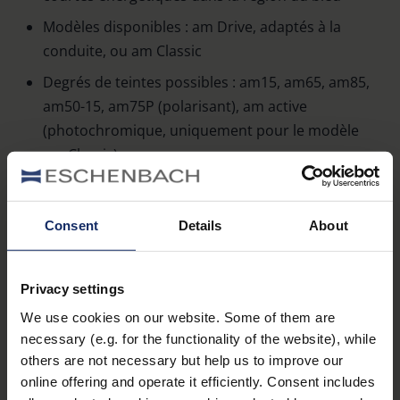
Modèles disponibles : am Drive, adaptés à la
conduite, ou am Classic
Degrés de teintes possibles : am15, am65, am85,
am50-15, am75P (polarisant), am active
(photochromique, uniquement pour le modèle
am Classic)
Existe en différentes montures ou comme clips
solaires, avec étui assorti
Consent
Details
About
Montures avec bord ultra-large pour la
protection contre la lumière incidente venant du
haut
Privacy settings
We use cookies on our website. Some of them are
Grande largeur de branche avec protection
necessary (e.g. for the functionality of the website), while
latérale antiéblouissement, permettant
others are not necessary but help us to improve our
l’orientation sur le côté
online offering and operate it efficiently. Consent includes