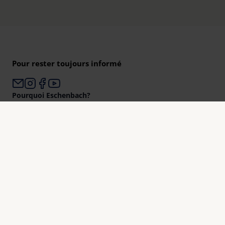
Pour rester toujours informé
Pourquoi Eschenbach?
Eschenbach est un leader mondial des aides visuelles.
Eschenbach est un gage d’innovation et de qualité « Made
in Germany ».
Eschenbach est le partenaire des opticiens et le bon choix
pour une meilleure vision.
Mieux voir
Aperçu des produits