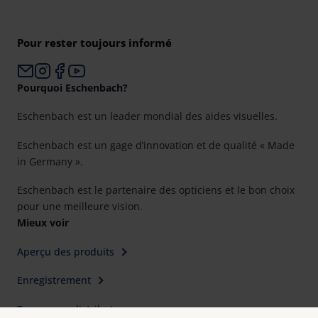
Pour rester toujours informé
Pourquoi Eschenbach?
Eschenbach est un leader mondial des aides visuelles.
Eschenbach est un gage d’innovation et de qualité « Made
in Germany ».
Eschenbach est le partenaire des opticiens et le bon choix
pour une meilleure vision.
Mieux voir
Aperçu des produits
Enregistrement
Trouver un distributeur