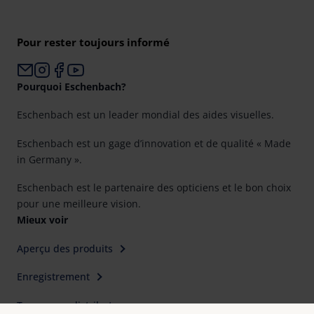
Pour rester toujours informé
Pourquoi Eschenbach?
Eschenbach est un leader mondial des aides visuelles.
Eschenbach est un gage d’innovation et de qualité « Made
in Germany ».
Eschenbach est le partenaire des opticiens et le bon choix
pour une meilleure vision.
Mieux voir
Aperçu des produits
Enregistrement
Trouver un distributeur